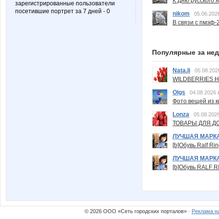
К Дню русского 
зарегистрированные пользователи
посетившие портрет за 7 дней - 0
nikom
05.06.202
В связи с пмэф-
Популярные за не
Nata.li
05.08.202
WILDBERRIES Н
Olgs
04.08.2026 
Фото вещей из ки
Lonza
05.08.2026
ТОВАРЫ ДЛЯ ДО
ЛУЧШАЯ МАРК
[b]Обувь Ralf Ri
ЛУЧШАЯ МАРК
[b]Обувь RALF RI
© 2026 ООО «Сеть городских порталов» ·
Реклама н