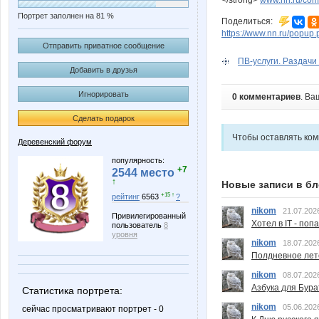
Портрет заполнен на 81 %
Поделиться:
https://www.nn.ru/pop
Отправить приватное сообщение
ПВ-услуги. Раздачи 
Добавить в друзья
Игнорировать
0 комментариев
. Ва
Сделать подарок
Чтобы оставлять ко
Деревенский форум
популярность:
+7
2544 место
↑
Новые записи в бл
+15 ↑
рейтинг
6563
?
nikom
21.07.202
Привилегированный
Хотел в IT - поп
пользователь
8
уровня
nikom
18.07.202
Полдневное лет
nikom
08.07.202
Азбука для Бура
Статистика портрета:
nikom
05.06.202
сейчас просматривают портрет - 0