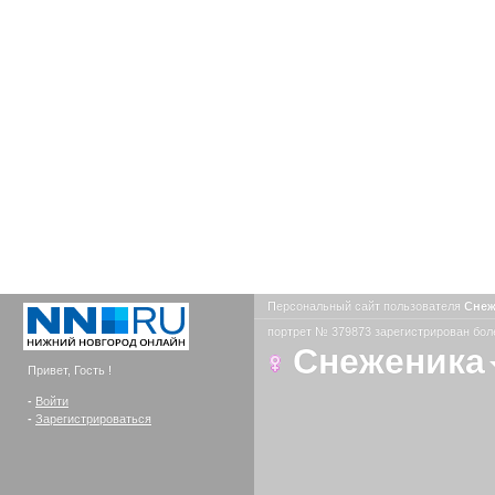
Персональный сайт пользователя
Сне
портрет № 379873 зарегистрирован боле
Снеженика
Привет, Гость !
-
Войти
-
Зарегистрироваться