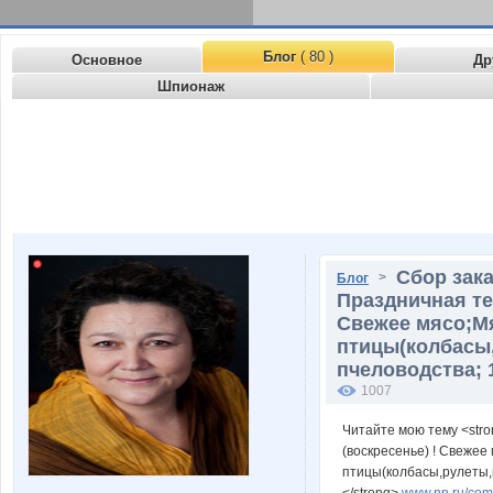
Блог
( 80 )
Основное
Др
Шпионаж
Сбор зака
>
Блог
Праздничная те
Свежее мясо;Мя
птицы(колбасы,
пчеловодства; 
1007
Читайте мою тему <stro
(воскресенье) ! Свежее
птицы(колбасы,рулеты,к
</strong>
www.nn.ru/comm