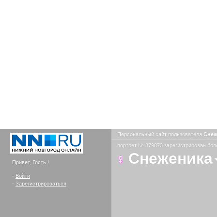
Персональный сайт пользователя
Сне
портрет № 379873 зарегистрирован боле
Снеженика
Привет, Гость !
-
Войти
-
Зарегистрироваться