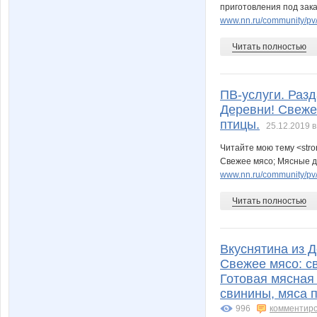
приготовления под зака
www.nn.ru/community/pv/u
Читать полностью
ПВ-услуги. Разд
Деревни! Свеже
птицы.
25.12.2019 в
Читайте мою тему <stro
Свежее мясо; Мясные де
www.nn.ru/community/pv/u
Читать полностью
Вкуснятина из Д
Свежее мясо: св
Готовая мясная 
свинины, мяса п
996
комментир