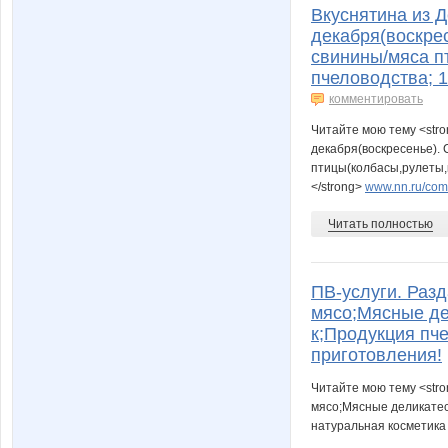
Вкуснятина из 
декабря(воскре
свинины/мяса п
пчеловодства; 
комментировать
Читайте мою тему <str
декабря(воскресенье).
птицы(колбасы,рулеты,к
</strong>
www.nn.ru/comm
Читать полностью
ПВ-услуги. Разд
мясо;Мясные дел
к;Продукция пч
приготовления!
Читайте мою тему <stro
мясо;Мясные деликатесы
натуральная косметика 