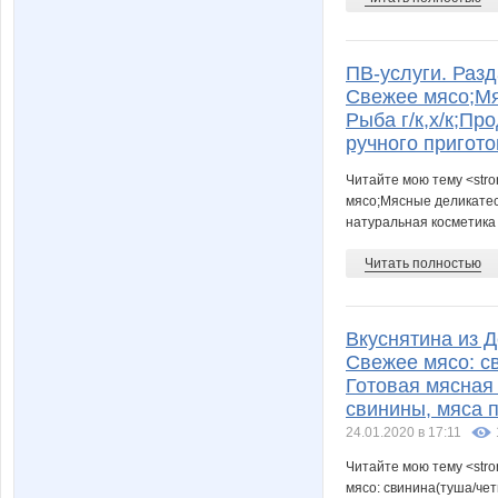
ПВ-услуги. Разд
Свежее мясо;Мя
Рыба г/к,х/к;П
ручного пригот
Читайте мою тему <stro
мясо;Мясные деликатесы
натуральная косметика
Читать полностью
Вкуснятина из Д
Свежее мясо: св
Готовая мясная
свинины, мяса п
24.01.2020 в 17:11
Читайте мою тему <stro
мясо: свинина(туша/че