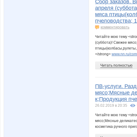
Сбор заказов. В
апреля (суббота
мяса птицы(колб
пчеловодства; 
комментировать
Читайте мою тему <stro
(суббота)! Свежее мясо
птицы(колбасы,рулеты,к
</strong>
www.nn.ru/comm
Читать полностью
ПВ-услуги. Разд
мясо;Мясные дел
к;Продукция пч
26.02.2019 в 20:35
Читайте мою тему <stro
мясо;Мясные деликатесы
косметика ручного приг