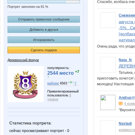
Спасибо, колбаса оче
Портрет заполнен на 81 %
Снежени
Отправить приватное сообщение
августа
-5%...С
Добавить в друзья
(колбас
натурал
Игнорировать
Очень рада, что угоди
Сделать подарок
Nata_N
Деревенский форум
ДЕРЕВНИ
популярность:
+7
Татьяна, 
2544 место
↑
приготовить хочется! 
+15 ↑
рейтинг
6563
?
молодец! Настоящая
Привилегированный
пользователь
8
Andrux@
уровня
4 ком
"Вкусняти
Статистика портрета:
Navladi
коммент
сейчас просматривают портрет - 0