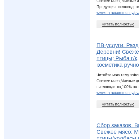
Свежее мясо; Мясные из
Продукция пчеловодства
www.nn.ru/community/pv/
Читать полностью
ПВ-услуги. Разд
Деревни! Свеже
птицы; Рыба г/
косметика ручно
Читайте мою тему <stro
Свежее мясо;Мясные дел
пчеловодства;100% нату
www.nn.ru/community/pv/u
Читать полностью
Сбор заказов. В
Свежее мясо; М
птицы(колбасы,р