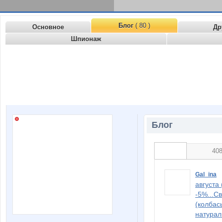
Блог
( 80 )
Основное
Др
Шпионаж
Блог
40
Gal_ina
августа
-5%...С
(колбас
натурал