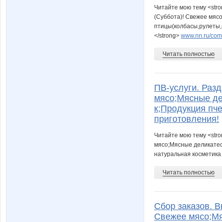
Читайте мою тему <str
(Суббота)! Свежее мяс
птицы(колбасы,рулеты,к
</strong>
www.nn.ru/comm
Читать полностью
ПВ-услуги. Разд
мясо;Мясные дел
к;Продукция пч
приготовления!
Читайте мою тему <stro
мясо;Мясные деликатесы
натуральная косметика 
Читать полностью
Сбор заказов. В
Свежее мясо;Мя