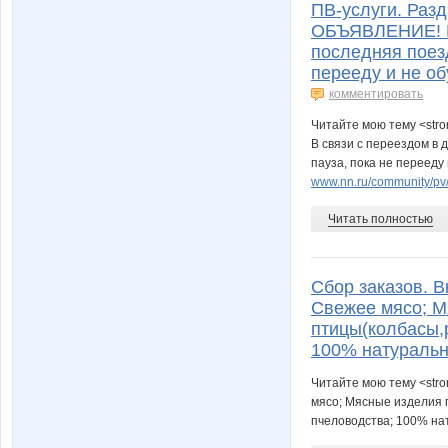
ПВ-услуги. Разд
ОБЪЯВЛЕНИЕ! В 
последняя поезд
перееду и не об
комментировать
Читайте мою тему <str
В связи с переездом в 
пауза, пока не перееду
www.nn.ru/community/pv/
Читать полностью
Сбор заказов. В
Свежее мясо; М
птицы(колбасы,р
100% натуральн
Читайте мою тему <stro
мясо; Мясные изделия п
пчеловодства; 100% нат