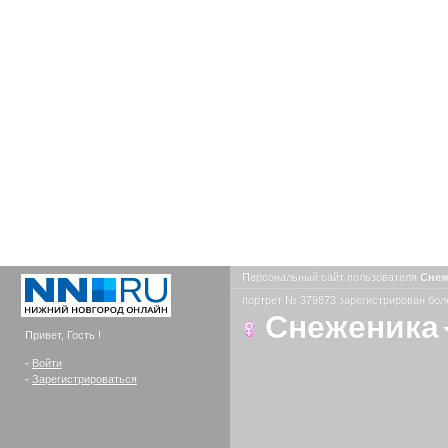
Персональный сайт пользователя
Сне
портрет № 379873 зарегистрирован боле
Снеженика
Привет, Гость !
-
Войти
-
Зарегистрироваться