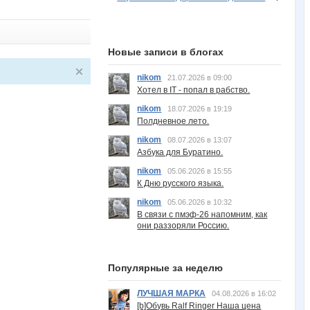
Новые записи в блогах
nikom
21.07.2026 в 09:00
Хотел в IT - попал в рабство.
nikom
18.07.2026 в 19:19
Полдневное лето.
nikom
08.07.2026 в 13:07
Азбука для Буратино.
nikom
05.06.2026 в 15:55
К Дню русского языка.
nikom
05.06.2026 в 10:32
В связи с пмэф-26 напомним, как
они раззоряли Россию.
Популярные за неделю
ЛУЧШАЯ МАРКА
04.08.2026 в 16:02
[b]Обувь Ralf Ringer Наша цена