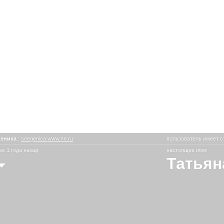
женика
:
snegenica.www.nn.ru
пользователь имеет с
е 1 года назад
настоящее имя:
Татьян