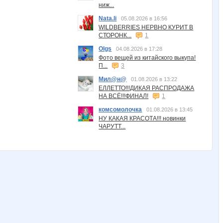
ниж...
Nata.li
05.08.2026 в 16:56
WILDBERRIES НЕРВНО КУРИТ В
СТОРОНК...
1
Olgs
04.08.2026 в 17:28
Фото вещей из китайского выкупа!
П...
3
Мил@н@
01.08.2026 в 13:22
ЕЛЛЕТТО!!!ДИКАЯ РАСПРОДАЖА
НА ВСЁ!!!ФИНАЛ!
1
комсомолочка
01.08.2026 в 13:45
НУ КАКАЯ КРАСОТА!!! новинки
ЧАРУТТ...