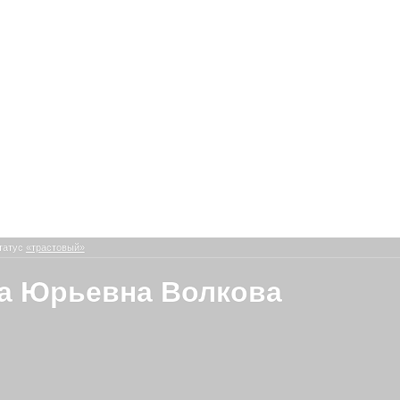
татус
«трастовый»
а Юрьевна Волкова