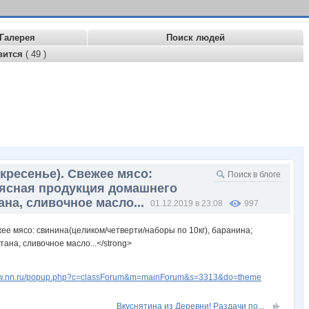
Галерея
Поиск людей
вится
( 49 )
скресенье). Свежее мясо:
 мясная продукция домашнего
ана, сливочное масло...
01.12.2019 в 23:08
997
жее мясо: свинина(целиком/четверти/наборы по 10кг), баранина;
ана, сливочное масло...</strong>
www.nn.ru/popup.php?c=classForum&m=mainForum&s=3313&do=theme
Вкуснятина из Деревни! Раздачи по...