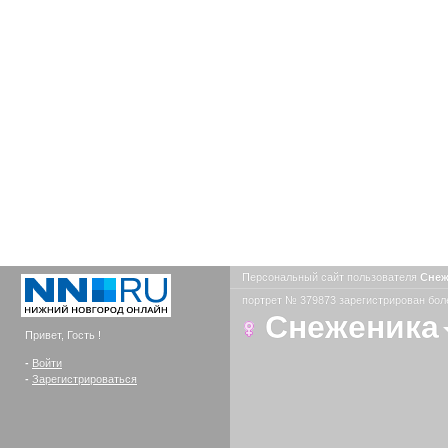
Персональный сайт пользователя
Сне
портрет № 379873 зарегистрирован боле
Снеженика
Привет, Гость !
-
Войти
-
Зарегистрироваться