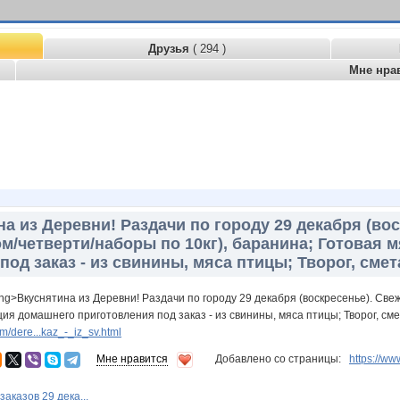
Друзья
( 294 )
Мне нра
а из Деревни! Раздачи по городу 29 декабря (во
м/четверти/наборы по 10кг), баранина; Готовая
од заказ - из свинины, мяса птицы; Творог, смет
ng>Вкуснятина из Деревни! Раздачи по городу 29 декабря (воскресенье). Све
ия домашнего приготовления под заказ - из свинины, мяса птицы; Творог, смет
/dere...kaz_-_iz_sv.html
Мне нравится
Добавлено со страницы:
https://
заказов 29 дека...