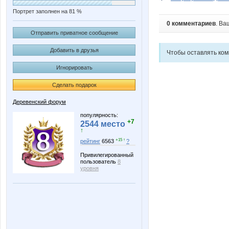
Портрет заполнен на 81 %
0 комментариев
. Ва
Отправить приватное сообщение
Добавить в друзья
Чтобы оставлять ко
Игнорировать
Сделать подарок
Деревенский форум
популярность:
+7
2544 место
↑
+15 ↑
рейтинг
6563
?
Привилегированный
пользователь
8
уровня