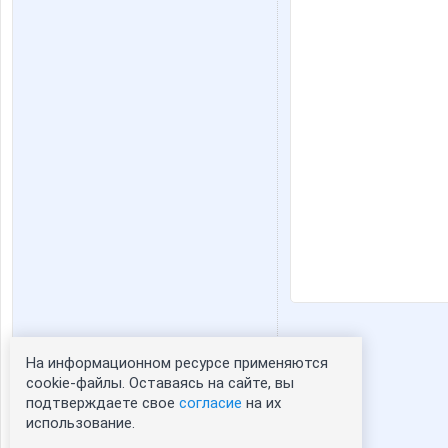
На информационном ресурсе применяются
Статистика портрета:
cookie-файлы. Оставаясь на сайте, вы
подтверждаете свое
согласие
на их
сейчас просматривают портрет - 0
использование.
зарегистрированные пользователи
посетившие портрет за 7 дней - 0