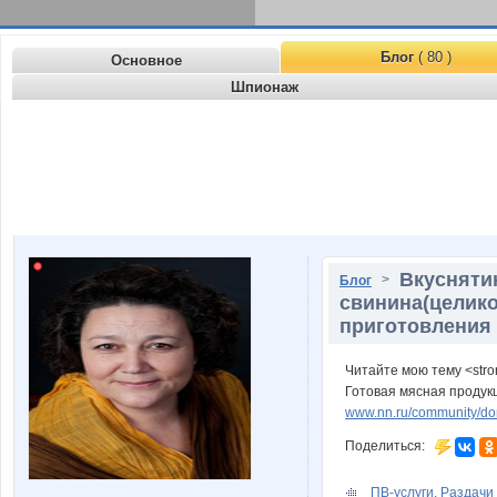
Блог
( 80 )
Основное
Шпионаж
Вкуснятин
>
Блог
свинина(целико
приготовления п
Читайте мою тему <stro
Готовая мясная продукц
www.nn.ru/community/dom
Поделиться:
ПВ-услуги. Раздачи 